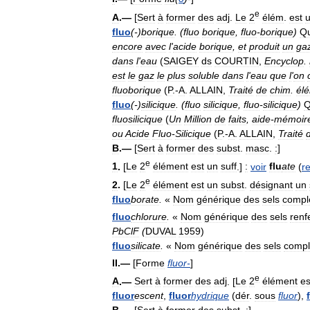
e
A
.—
[
Sert
à
former
des
adj
.
Le
2
élém
.
est
fluo
(-)
borique
.
(
fluo
borique
,
fluo
-
borique
)
Qu
encore
avec
l
'
acide
borique
,
et
produit
un
ga
dans
l
'
eau
(
SAIGEY
ds
COURTIN
,
Encyclop
.
est
le
gaz
le
plus
soluble
dans
l
'
eau
que
l
'
on
fluoborique
(
P
.-
A
.
ALLAIN
,
Traité
de
chim
.
él
fluo
(-)
silicique
.
(
fluo
silicique
,
fluo
-
silicique
)
Q
fluosilicique
(
Un
Million
de
faits
,
aide
-
mémoir
ou
Acide
Fluo
-
Silicique
(
P
.-
A
.
ALLAIN
,
Traité
B
.—
[
Sert
à
former
des
subst
.
masc
.
:
]
e
1
.
[
Le
2
élément
est
un
suff
.]
:
voir
flu
ate
(
r
e
2
.
[
Le
2
élément
est
un
subst
.
désignant
un
fluo
borate
.
«
Nom
générique
des
sels
compl
fluo
chlorure
.
«
Nom
générique
des
sels
renf
PbClF
(
DUVAL
1959
)
fluo
silicate
.
«
Nom
générique
des
sels
compl
II
.—
[
Forme
fluor
-
]
e
A
.—
Sert
à
former
des
adj
. [
Le
2
élément
es
fluor
escent
,
fluor
hydrique
(
dér
.
sous
fluor
),