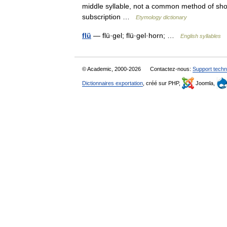
middle syllable, not a common method of shor
subscription …
Etymology dictionary
flü
— flü·gel; flü·gel·horn; …
English syllables
© Academic, 2000-2026
Contactez-nous:
Support techn
Dictionnaires exportation
, créé sur PHP,
Joomla,