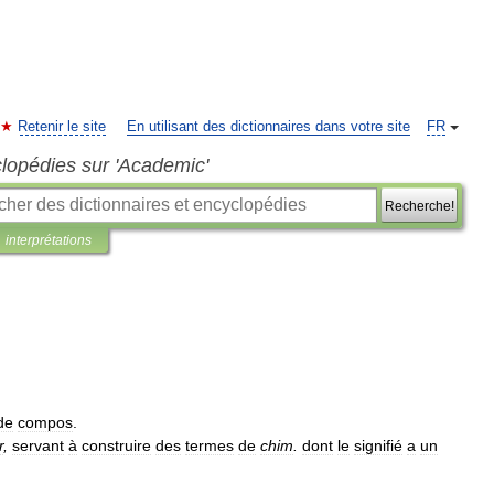
Retenir le site
En utilisant des dictionnaires dans votre site
FR
clopédies sur 'Academic'
Recherche!
interprétations
de
compos
.
r
,
servant
à
construire
des
termes
de
chim
.
dont
le
signifié
a
un