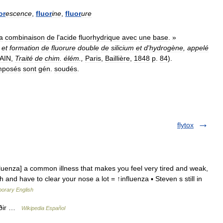
or
escence
,
fluor
ine
,
fluor
ure
la
combinaison
de
l
'
acide
fluorhydrique
avec
une
base
. »
,
et
formation
de
fluorure
double
de
silicium
et
d
'
hydrogène
,
appelé
AIN
,
Traité
de
chim
.
élém
.,
Paris
,
Baillière
,
1848
p
.
84
).
mposés
sont
gén
.
soudés
.
flytox
nfluenza] a common illness that makes you feel very tired and weak,
and have to clear your nose a lot = ↑influenza ▪ Steven s still in
porary English
úðir …
Wikipedia Español