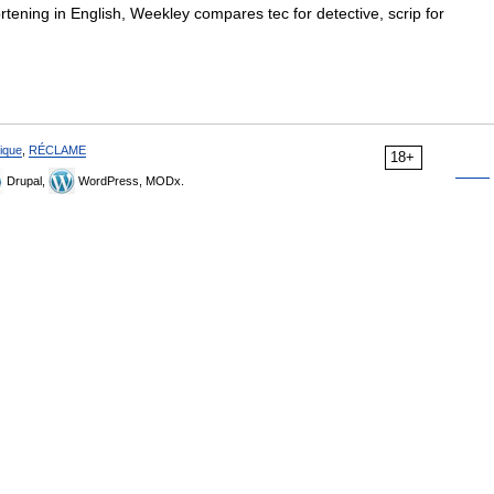
tening in English, Weekley compares tec for detective, scrip for
ique
,
RÉCLAME
18+
Drupal,
WordPress, MODx.