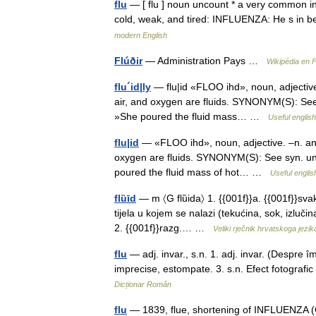
flu
— [ flu ] noun uncount * a very common inf
cold, weak, and tired: INFLUENZA: He s in bed
modern English
Flúðir
— Administration Pays …
Wikipédia en 
flu´id|ly
— flu|id «FLOO ihd», noun, adjective.
air, and oxygen are fluids. SYNONYM(S): See syn
»She poured the fluid mass… …
Useful english
flu|id
— «FLOO ihd», noun, adjective. –n. any l
oxygen are fluids. SYNONYM(S): See syn. under 
poured the fluid mass of hot… …
Useful englis
flȕīd
— m 〈G flȕida〉 1. {{001f}}a. {{001f}}svak
tijela u kojem se nalazi (tekućina, sok, izluči
2. {{001f}}razg.… …
Veliki rječnik hrvatskoga jezik
flu
— adj. invar., s.n. 1. adj. invar. (Despre 
imprecise, estompate. 3. s.n. Efect fotografic 
Dicționar Român
flu
— 1839, flue, shortening of INFLUENZA (Cf.