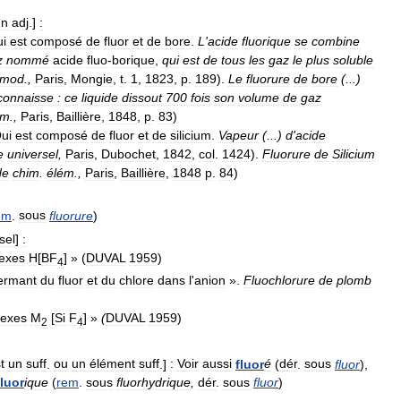
un
adj
.]
:
i
est
composé
de
fluor
et
de
bore
.
L
'
acide
fluorique
se
combine
z
nommé
acide
fluo
-
borique
,
qui
est
de
tous
les
gaz
le
plus
soluble
mod
.,
Paris
,
Mongie
,
t
.
1
,
1823
,
p
.
189
).
Le
fluorure
de
bore
(...)
connaisse
:
ce
liquide
dissout
700
fois
son
volume
de
gaz
ém
.,
Paris
,
Baillière
,
1848
,
p
.
83
)
ui
est
composé
de
fluor
et
de
silicium
.
Vapeur
(...)
d
'
acide
e
universel
,
Paris
,
Dubochet
,
1842
,
col
.
1424
).
Fluorure
de
Silicium
de
chim
.
élém
.,
Paris
,
Baillière
,
1848
p
.
84
)
em
.
sous
fluorure
)
sel
]
:
exes
H
[
BF
] » (
DUVAL
1959
)
4
ermant
du
fluor
et
du
chlore
dans
l
'
anion
».
Fluochlorure
de
plomb
exes
M
[
Si
F
] »
(
DUVAL
1959
)
2
4
t
un
suff
.
ou
un
élément
suff
.]
:
Voir
aussi
fluor
é
(
dér
.
sous
fluor
),
fluor
ique
(
rem
.
sous
fluorhydrique
,
dér
.
sous
fluor
)