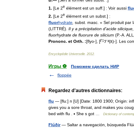
B
.—
[
Sert
à
former
des
subst
.
:
]
e
1
.
[
Le
2
élément
est
un
suff
.]
:
Voir
aussi
flu
e
2
.
[
Le
2
élément
est
un
subst
.]
:
fluor
hydrate
,
subst
.
masc
. «
Sel
produit
par
(
LITTRÉ
).
Il
y
a
précipitation
d
'
acide
silicique
fluorhydrate
de
fluorure
de
silicium
(
P
.-
A
.
ALL
Prononc
.
et
Orth
.
:
[
flyo
-], [
(
)-].
Les
co
Encyclopédie
Universelle
.
2012
.
Игры ⚽
Поможем сделать НИР
floppée
Regardez d'autres dictionnaires:
flu
— [flu:] n [U] [Date: 1800 1900; Origin: i
gives you a sore throat, and makes you cough 
bed with flu . ▪ She s got …
Dictionary of contem
Flúðir
— Saltar a navegación, búsqueda Fl