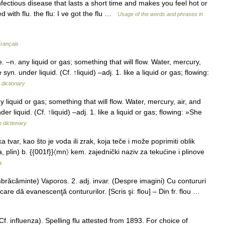
ectious disease that lasts a short time and makes you feel hot or
 with flu. the flu: I ve got the flu …
Usage of the words and phrases in
Français
 –n. any liquid or gas; something that will flow. Water, mercury,
. under liquid. (Cf. ↑liquid) –adj. 1. like a liquid or gas; flowing:
 dictionary
iquid or gas; something that will flow. Water, mercury, air, and
liquid. (Cf. ↑liquid) –adj. 1. like a liquid or gas; flowing: »She
h dictionary
a tvar, kao što je voda ili zrak, koja teče i može poprimiti oblik
na, plin) b. {{001f}}〈mn〉 kem. zajednički naziv za tekućine i plinove
a
îmbrăcăminte) Vaporos. 2. adj. invar. (Despre imagini) Cu contururi
care dă evanescenţă contururilor. [Scris şi: flou] – Din fr. flou …
 influenza). Spelling flu attested from 1893. For choice of